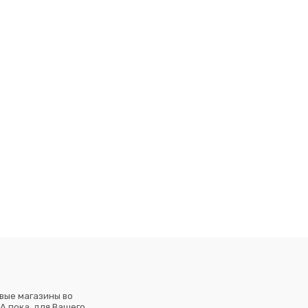
вые магазины во
А пока, для Вашего