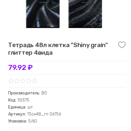
Тетрадь 48л клетка "Shiny grain"
глиттер 4вида
79.92 ₽
Производитель:
BG
Код:
55375
Единица:
шт.
Артикул:
Т5ск48_гп 06756
Упаковка:
5/60