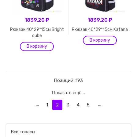
1839.20 ₽
1839.20 ₽
Рюкзак 40*29*15см Bright
Рюкзак 40*29*15см Katana
cube
Позиций: 193
Показать ещё...
←
1
2
3
4
5
→
Все товары