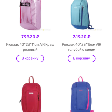
799.20 ₽
319.20 ₽
Рюкзак 40*23*11см AIR Краш
Рюкзак 40*23*16см AIR
розовый
голубой с синим