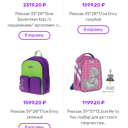
2319.20 ₽
1599.20 ₽
Рюкзак 39*28*15см
Рюкзак 39*28*17см Envy
Seventeen Kids /с
голубой
наушниками/ эргономич. с...
1599.20 ₽
1199.20 ₽
Рюкзак 39*28*17см Envy
Рюкзак 39*31*13,5см Me to
зеленый
You /набор для детского
творчества...