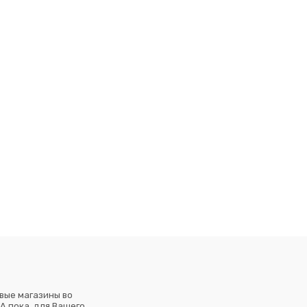
вые магазины во
А пока, для Вашего