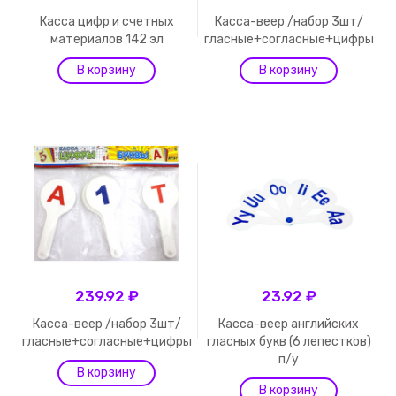
Касса цифр и счетных
Касса-веер /набор 3шт/
материалов 142 эл
гласные+согласные+цифры
239.92 ₽
23.92 ₽
Касса-веер /набор 3шт/
Касса-веер английских
гласные+согласные+цифры
гласных букв (6 лепестков)
п/у