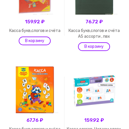
159.92 ₽
76.72 ₽
Касса букв,слогов и счёта
Касса букв,слогов и счёта
А5 ассорти , пвх
67.76 ₽
159.92 ₽