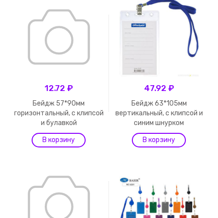
12.72 ₽
47.92 ₽
Бейдж 57*90мм
Бейдж 63*105мм
горизонтальный, с клипсой
вертикальный, с клипсой и
и булавкой
синим шнурком