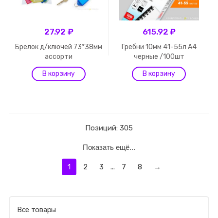
27.92 ₽
615.92 ₽
Брелок д/ключей 73*38мм
Гребни 10мм 41-55л А4
ассорти
черные /100шт
Позиций: 305
Показать ещё...
1
2
3
...
7
8
→
Все товары