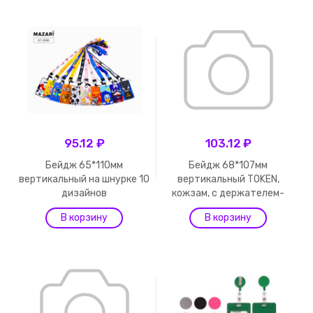
95.12 ₽
103.12 ₽
Бейдж 65*110мм
Бейдж 68*107мм
вертикальный на шнурке 10
вертикальный TOKEN,
дизайнов
кожзам, с держателем-
руле...