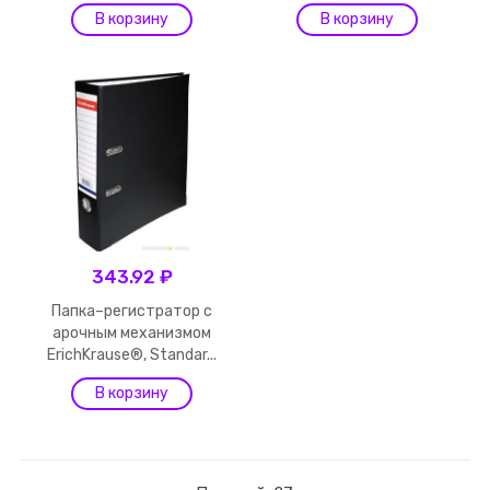
343.92 ₽
Папка–регистратор с
арочным механизмом
ErichKrause®, Standar...