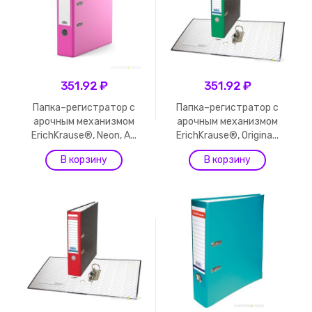
351.92 ₽
351.92 ₽
Папка–регистратор с
Папка–регистратор с
арочным механизмом
арочным механизмом
ErichKrause®, Neon, А...
ErichKrause®, Origina...