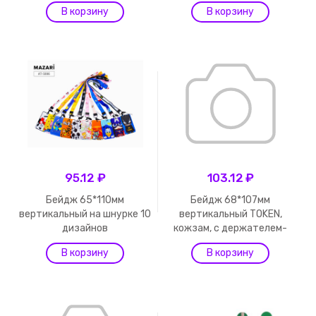
95.12 ₽
103.12 ₽
Бейдж 65*110мм
Бейдж 68*107мм
вертикальный на шнурке 10
вертикальный TOKEN,
дизайнов
кожзам, с держателем-
руле...