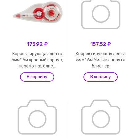
175.92 ₽
157.52 ₽
Корректирующая лента
Корректирующая лента
5мм* 6м красный корпус,
5мм* 6м Милые зверята
перемотка, блис...
блистер