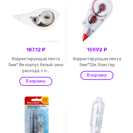
187.12 ₽
159.92 ₽
Корректирующая лента
Корректирующая лента
5мм* 8м корпус белый, окно
5мм*12м, блистер
расхода, с п...