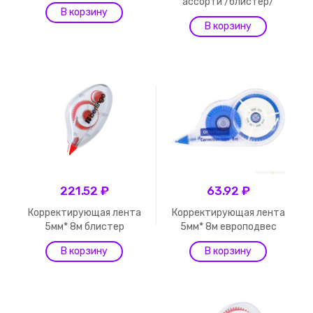
ассорти /блистер/
221.52 ₽
63.92 ₽
Корректирующая лента
Корректирующая лента
5мм* 8м блистер
5мм* 8м европодвес