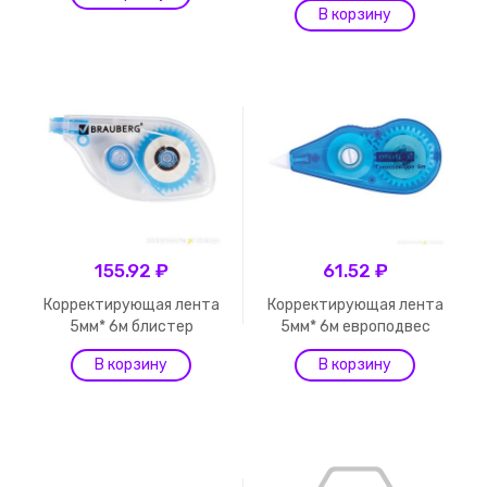
155.92 ₽
61.52 ₽
Корректирующая лента
Корректирующая лента
5мм* 6м блистер
5мм* 6м европодвес