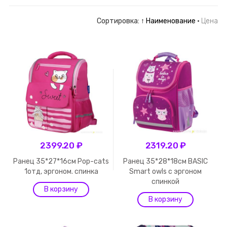
Сортировка:
↑ Наименование
·
Цена
2399.20 ₽
2319.20 ₽
Ранец 35*27*16см Pop-cats
Ранец 35*28*18см BASIC
1отд, эргоном. спинка
Smart owls с эргоном
спинкой