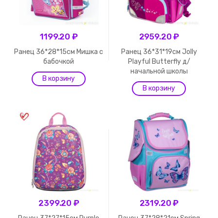
1199.20 ₽
2959.20 ₽
Ранец 36*28*15см Мишка с
Ранец 36*31*19см Jolly
бабочкой
Playful Butterfly д/
начальной школы
2399.20 ₽
2319.20 ₽