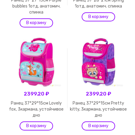
Ранец 37*27*15см Purple
Ранец 37*28*21см Spring
bubbles 1отд, анатомич.
1отд, анатомич. спинка
спинка
2399.20 ₽
2399.20 ₽
Ранец 37*29*15см Lovely
Ранец 37*29*15см Pretty
fox, 3кармана, устойчивое
kitty, 3кармана, устойчивое
дно
дно