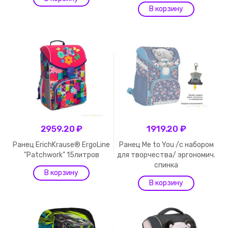
2959.20 ₽
1919.20 ₽
Ранец ErichKrause® ErgoLine
Ранец Me to You /с набором
"Patchwork" 15литров
для творчества/ эргономич.
спинка