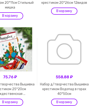
ом 20*11см Стильный
крестиком 20*26см 12видов
мишка
75.76 ₽
558.88 ₽
/творчества Вышивка
Набор д/творчества Вышивка
стиком 25*20см
крестиком Водопад в горах
ждественская ...
40*50см