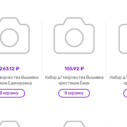
263.12 ₽
155.92 ₽
творчества Вышивка
Набор д/творчества Вышивка
Набор д
иком Единорожка
крестиком Ёжик
к