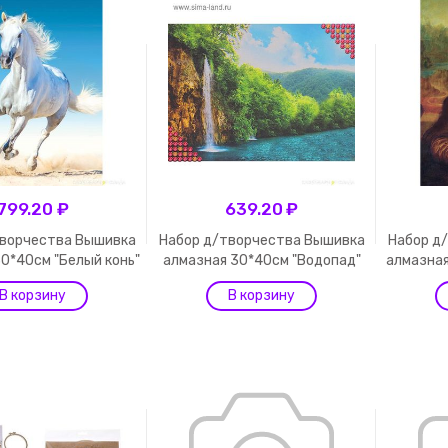
799.20 ₽
639.20 ₽
творчества Вышивка
Набор д/творчества Вышивка
Набор д
0*40см "Белый конь"
алмазная 30*40см "Водопад"
алмазная