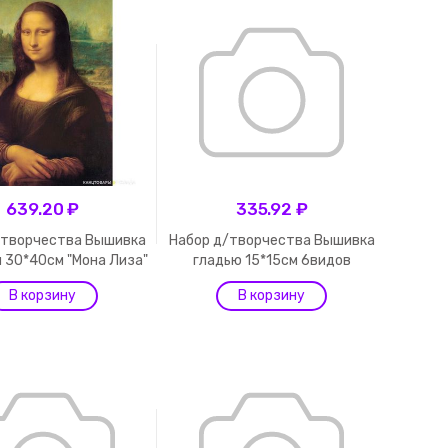
639.20 ₽
335.92 ₽
/творчества Вышивка
Набор д/творчества Вышивка
 30*40см "Мона Лиза"
гладью 15*15см 6видов