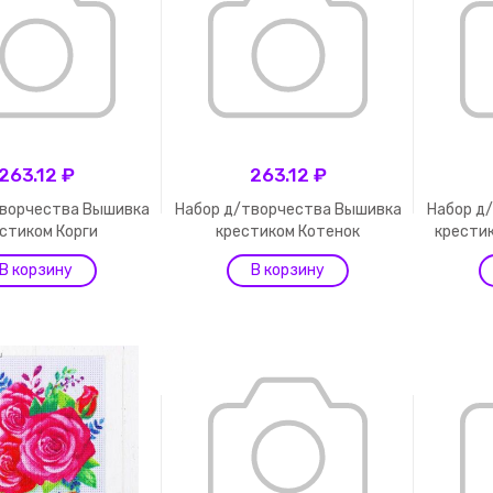
263.12 ₽
263.12 ₽
творчества Вышивка
Набор д/творчества Вышивка
Набор д
стиком Корги
крестиком Котенок
крести