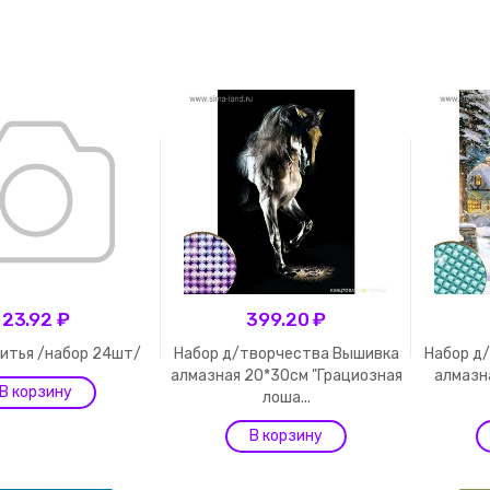
23.92 ₽
399.20 ₽
итья /набор 24шт/
Набор д/творчества Вышивка
Набор д
алмазная 20*30см "Грациозная
алмазн
лоша...