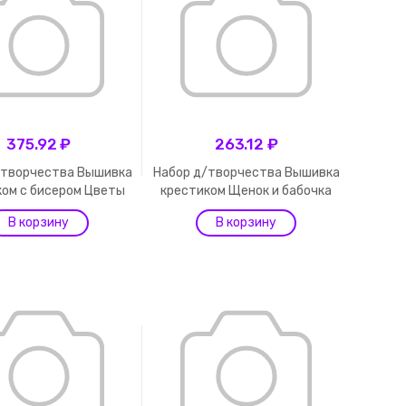
375.92 ₽
263.12 ₽
/творчества Вышивка
Набор д/творчества Вышивка
ком с бисером Цветы
крестиком Щенок и бабочка