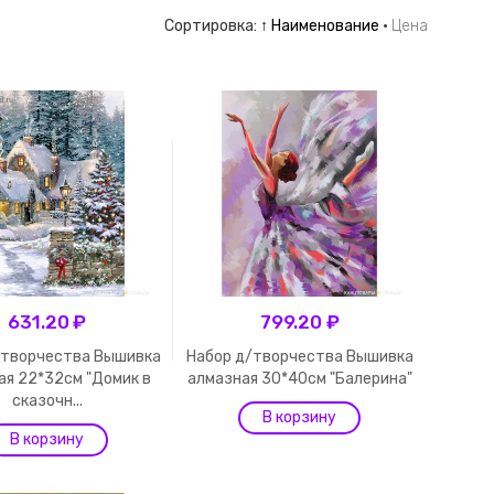
Сортировка:
↑ Наименование
·
Цена
631.20 ₽
799.20 ₽
/творчества Вышивка
Набор д/творчества Вышивка
ая 22*32см "Домик в
алмазная 30*40см "Балерина"
сказочн...