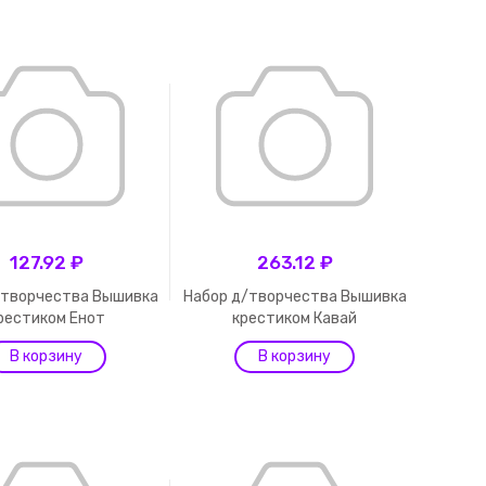
127.92 ₽
263.12 ₽
/творчества Вышивка
Набор д/творчества Вышивка
рестиком Енот
крестиком Кавай