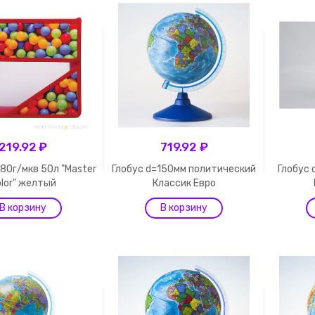
219.92 ₽
719.92 ₽
 80г/мкв 50л "Master
Глобус d=150мм политический
Глобус
lor" желтый
Классик Евро