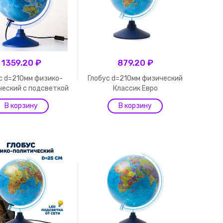
1359.20 ₽
879.20 ₽
с d=210мм физико-
Глобус d=210мм физический
ческий с подсветкой
Классик Евро