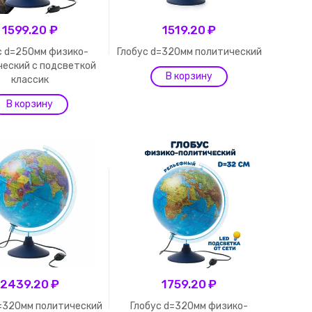
1599.20 ₽
1519.20 ₽
с d=250мм физико-
Глобус d=320мм политический
ческий с подсветкой
классик
2439.20 ₽
1759.20 ₽
d=320мм политический
Глобус d=320мм физико-