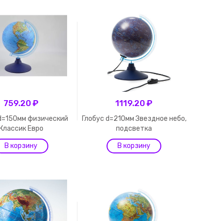
759.20 ₽
1119.20 ₽
 d=150мм физический
Глобус d=210мм Звездное небо,
Классик Евро
подсветка