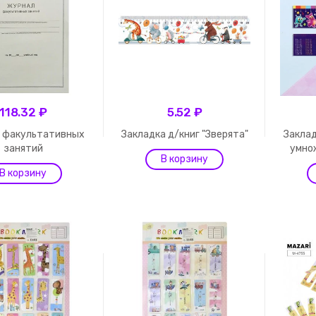
118.32 ₽
5.52 ₽
 факультативных
Закладка д/книг "Зверята"
Заклад
занятий
умно