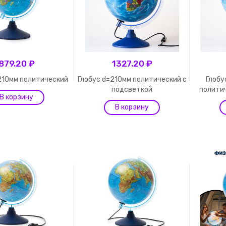
879.20 ₽
1327.20 ₽
210мм политический
Глобус d=210мм политический с
Глобу
подсветкой
полити