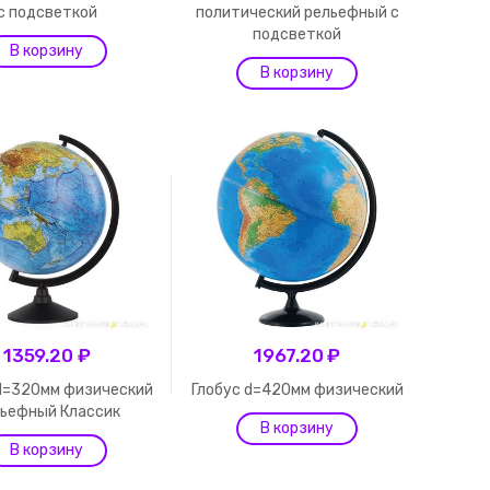
с подсветкой
политический рельефный с
подсветкой
1359.20 ₽
1967.20 ₽
 d=320мм физический
Глобус d=420мм физический
ьефный Классик