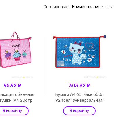
Сортировка:
↑ Наименование
·
Цена
95.92 ₽
303.92 ₽
икация объемная
Бумага А4 65г/мкв 500л
вушки" А4 20стр
92%бел "Универсальная"