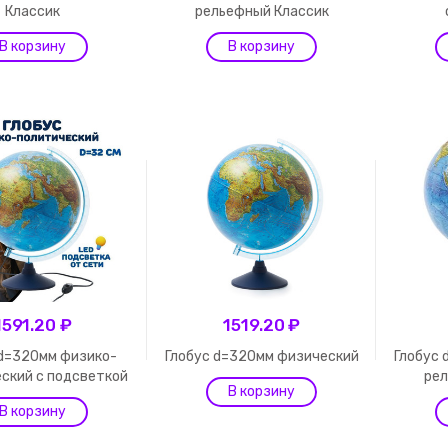
Классик
рельефный Классик
1591.20 ₽
1519.20 ₽
 d=320мм физико-
Глобус d=320мм физический
Глобус
ский с подсветкой
рел