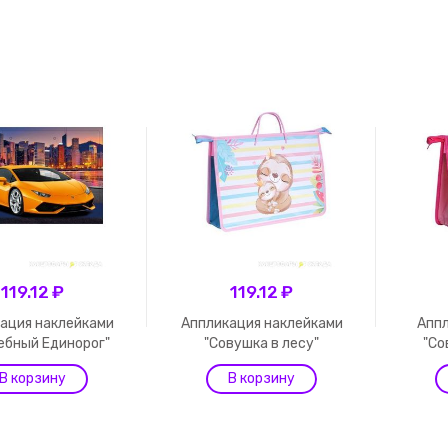
119.12 ₽
119.12 ₽
ация наклейками
Аппликация наклейками
Аппл
ебный Единорог"
"Совушка в лесу"
"Со