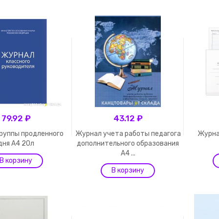
79.92 ₽
43.12 ₽
руппы продленного
Журнал учета работы педагога
Журна
дня А4 20л
дополнительного образования
А4 ...