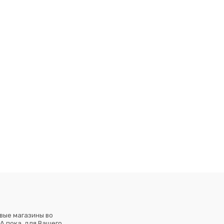
вые магазины во
А пока, для Вашего