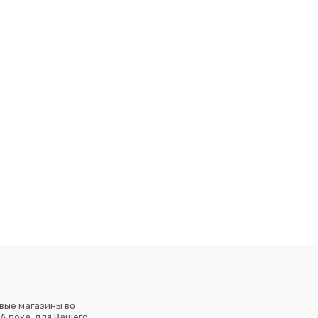
вые магазины во
А пока, для Вашего