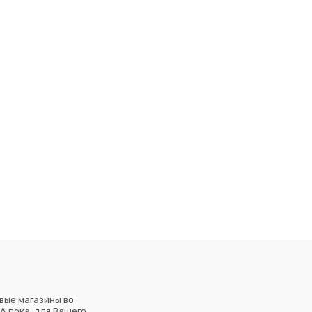
вые магазины во
А пока, для Вашего