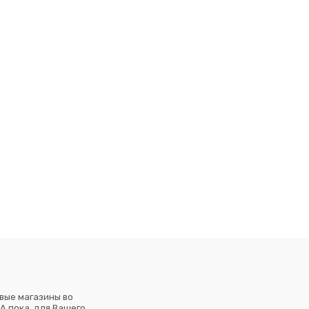
вые магазины во
А пока, для Вашего