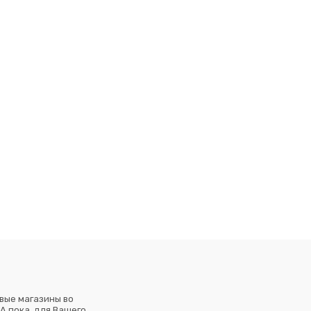
вые магазины во
А пока, для Вашего