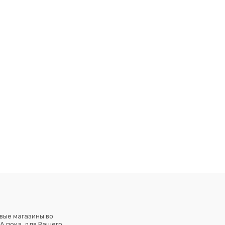
вые магазины во
А пока, для Вашего