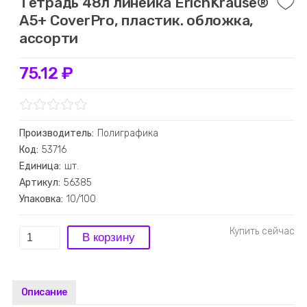
Тетрадь 48л линейка ErichKrause®
А5+ CoverPro, пластик. обложка,
ассорти
75.12 ₽
Производитель:
Полиграфика
Код:
53716
Единица:
шт.
Артикул:
56385
Упаковка:
10/100
Описание