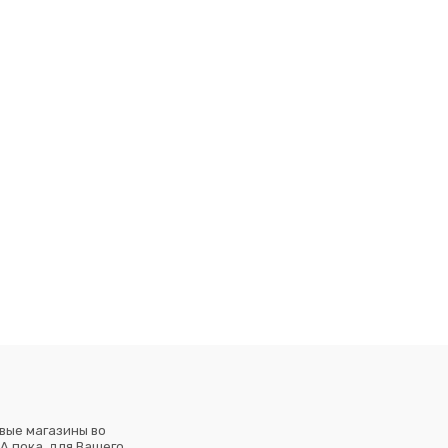
вые магазины во
А пока, для Вашего