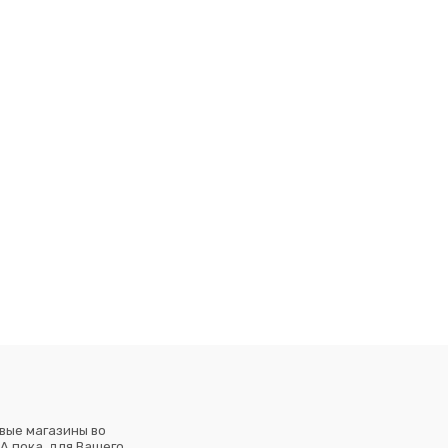
вые магазины во
А пока, для Вашего