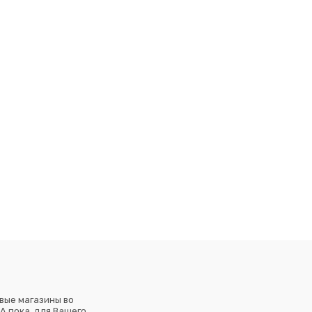
вые магазины во
А пока, для Вашего