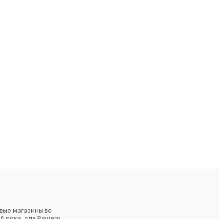
вые магазины во
А пока, для Вашего