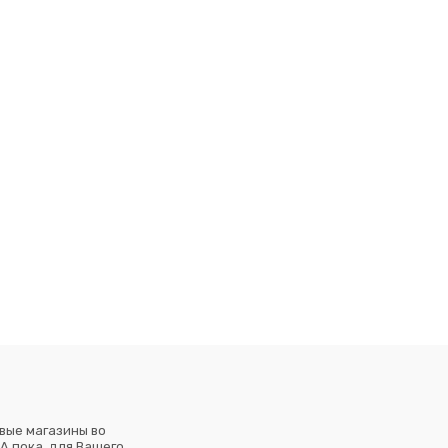
вые магазины во
А пока, для Вашего