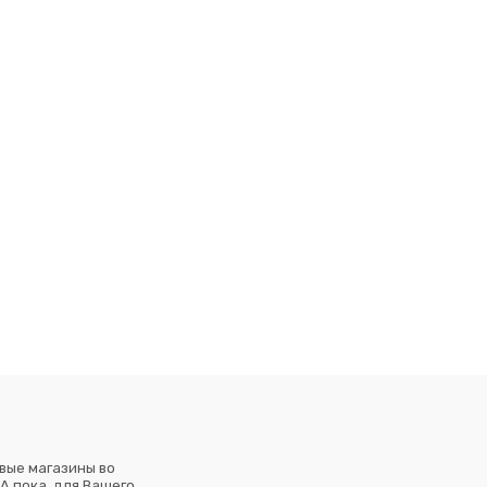
вые магазины во
А пока, для Вашего