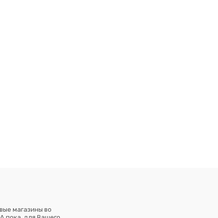
вые магазины во
А пока, для Вашего