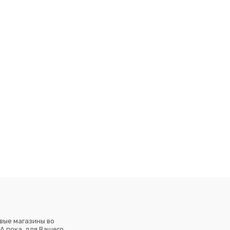
вые магазины во
А пока, для Вашего