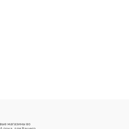
вые магазины во
А пока, для Вашего