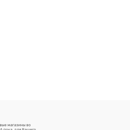
вые магазины во
А пока, для Вашего