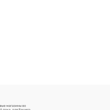
вые магазины во
А пока, для Вашего