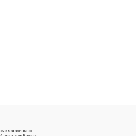
вые магазины во
А пока, для Вашего