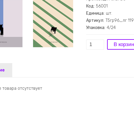
Код:
56001
Единица:
шт.
Артикул:
Т5гр96_лг 119
Упаковка:
4/24
ие
 товара отсутствует