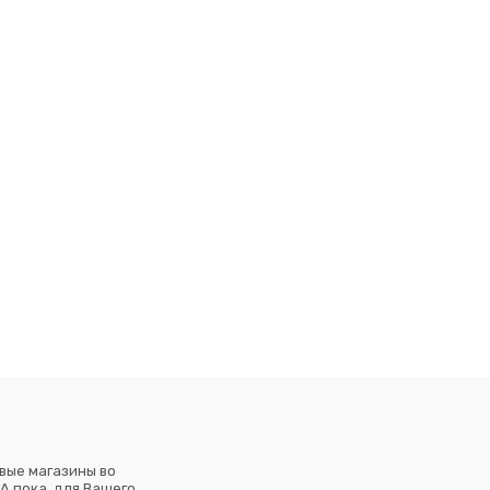
вые магазины во
А пока, для Вашего